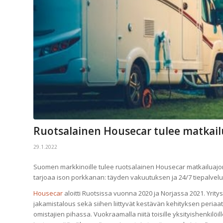
Ruotsalainen Housecar tulee matkail
29.1.2022
Suomen markkinoille tulee ruotsalainen Housecar matkailuajone
tarjoaa ison porkkanan: täyden vakuutuksen ja 24/7 tiepalvelu
Housecar
aloitti Ruotsissa vuonna 2020 ja Norjassa 2021. Yrit
jakamistalous sekä siihen liittyvät kestävän kehityksen peria
omistajien pihassa. Vuokraamalla niitä toisille yksityishenkilöi