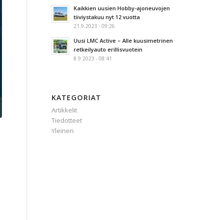
Kaikkien uusien Hobby-ajoneuvojen
tiiviystakuu nyt 12 vuotta
21.9.2023 - 09:26
Uusi LMC Active – Alle kuusimetrinen
retkeilyauto erillisvuotein
8.9.2023 - 08:41
KATEGORIAT
Artikkelit
Tiedotteet
Yleinen