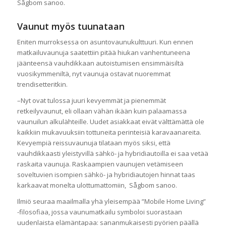
Sågbom sanoo.
Vaunut myös tuunataan
Eniten murroksessa on asuntovaunukulttuuri. Kun ennen
matkailuvaunuja saatettiin pitää hiukan vanhentuneena
jäänteensä vauhdikkaan autoistumisen ensimmäisiltä
vuosikymmeniltä, nyt vaunuja ostavat nuoremmat
trendisetteritkin.
–Nyt ovat tulossa juuri kevyemmät ja pienemmät
retkeilyvaunut, eli ollaan vähän ikään kuin palaamassa
vaunuilun alkulähteille. Uudet asiakkaat eivät välttämättä ole
kaikkiin mukavuuksiin tottuneita perinteisiä karavaanareita.
Kevyempiä reissuvaunuja tilataan myös siksi, että
vauhdikkaasti yleistyvillä sähkö- ja hybridiautoilla ei saa vetää
raskaita vaunuja. Raskaampien vaunujen vetämiseen
soveltuvien isompien sähkö- ja hybridiautojen hinnat taas
karkaavat monelta ulottumattomiin, Sågbom sanoo.
Ilmiö seuraa maailmalla yhä yleisempää ”Mobile Home Living”
-filosofiaa, jossa vaunumatkailu symboloi suorastaan
uudenlaista elämäntapaa: sananmukaisesti pyörien päällä