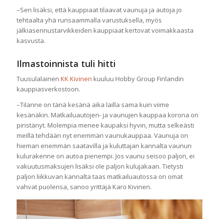
–Sen lisäksi, että kauppiaat tilaavat vaunuja ja autoja jo
tehtaalta yhä runsaammalla varustuksella, myös
jälkiasennustarvikkeiden kauppiaat kertovat voimakkaasta
kasvusta.
Ilmastoinnista tuli hitti
Tuusulalainen
KK Kivinen
kuuluu Hobby Group Finlandin
kauppiasverkostoon.
–Tilanne on tänä kesänä aika lailla sama kuin viime
kesänäkin. Matkailuautojen- ja vaunujen kauppaa korona on
piristänyt. Molempia menee kaupaksi hyvin, mutta selkeästi
meillä tehdään nyt enemmän vaunukauppaa. Vaunuja on
hieman enemmän saatavilla ja kuluttajan kannalta vaunun
kulurakenne on autoa pienempi. Jos vaunu seisoo paljon, ei
vakuutusmaksujen lisäksi ole paljon kulujakaan. Tietysti
paljon liikkuvan kannalta taas matkailuautossa on omat
vahvat puolensa, sanoo yrittäjä Karo Kivinen.