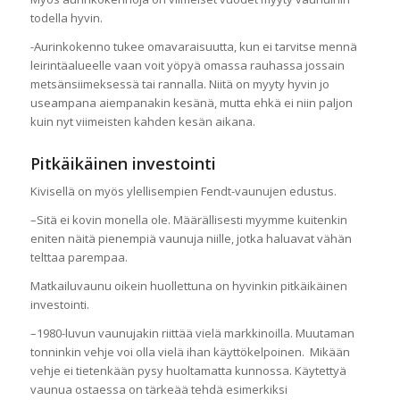
todella hyvin.
-Aurinkokenno tukee omavaraisuutta, kun ei tarvitse mennä
leirintäalueelle vaan voit yöpyä omassa rauhassa jossain
metsänsiimeksessä tai rannalla. Niitä on myyty hyvin jo
useampana aiempanakin kesänä, mutta ehkä ei niin paljon
kuin nyt viimeisten kahden kesän aikana.
Pitkäikäinen investointi
Kivisellä on myös ylellisempien Fendt-vaunujen edustus.
–Sitä ei kovin monella ole. Määrällisesti myymme kuitenkin
eniten näitä pienempiä vaunuja niille, jotka haluavat vähän
telttaa parempaa.
Matkailuvaunu oikein huollettuna on hyvinkin pitkäikäinen
investointi.
–1980-luvun vaunujakin riittää vielä markkinoilla. Muutaman
tonninkin vehje voi olla vielä ihan käyttökelpoinen. Mikään
vehje ei tietenkään pysy huoltamatta kunnossa. Käytettyä
vaunua ostaessa on tärkeää tehdä esimerkiksi