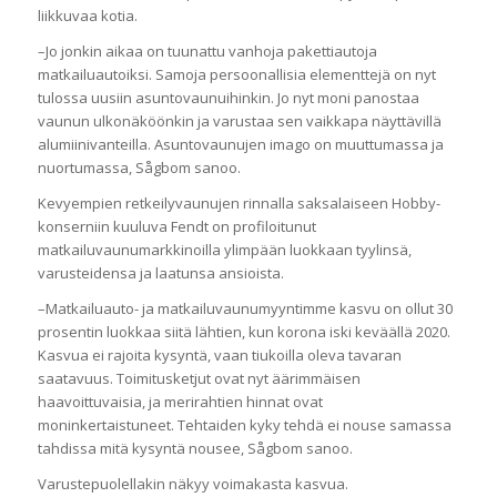
liikkuvaa kotia.
–Jo jonkin aikaa on tuunattu vanhoja pakettiautoja
matkailuautoiksi. Samoja persoonallisia elementtejä on nyt
tulossa uusiin asuntovaunuihinkin. Jo nyt moni panostaa
vaunun ulkonäköönkin ja varustaa sen vaikkapa näyttävillä
alumiinivanteilla. Asuntovaunujen imago on muuttumassa ja
nuortumassa, Sågbom sanoo.
Kevyempien retkeilyvaunujen rinnalla saksalaiseen Hobby-
konserniin kuuluva Fendt on profiloitunut
matkailuvaunumarkkinoilla ylimpään luokkaan tyylinsä,
varusteidensa ja laatunsa ansioista.
–Matkailuauto- ja matkailuvaunumyyntimme kasvu on ollut 30
prosentin luokkaa siitä lähtien, kun korona iski keväällä 2020.
Kasvua ei rajoita kysyntä, vaan tiukoilla oleva tavaran
saatavuus. Toimitusketjut ovat nyt äärimmäisen
haavoittuvaisia, ja merirahtien hinnat ovat
moninkertaistuneet. Tehtaiden kyky tehdä ei nouse samassa
tahdissa mitä kysyntä nousee, Sågbom sanoo.
Varustepuolellakin näkyy voimakasta kasvua.