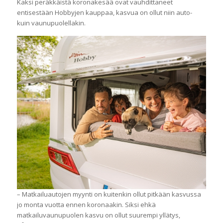
Kaksi peräkkäistä koronakesää ovat vauhdittaneet
entisestään Hobbyjen kauppaa, kasvua on ollut niin auto-
kuin vaunupuolellakin.
– Matkailuautojen myynti on kuitenkin ollut pitkään kasvussa
jo monta vuotta ennen koronaakin. Siksi ehkä
matkailuvaunupuolen kasvu on ollut suurempi yllätys,