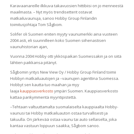
Karavaanareille ilkkuva takavuosien hittibiisi on jo menneestä
maailmasta. – Nyt myös trendisetterit ostavat
matkailuvaunuja, sanoo Hobby Group Finlandin
toimitusjohtaja Tom Sågbom.
Solifer oli Suomen eniten myyty vaunumerkki aina vuoteen
2004 asti, eli suunnilleen koko Suomen siihen­astisen
vaunuhistorian ajan,
Vuonna 2004 Hobby otti ykköspaikan Suomessakin ja on siitä
lähtien paikkansa pitänyt.
Sågbomin yritys New View Oy / Hobby Group Finland toimii
Hobbyn matkailuautojen ja –vaunujen agenttina Suomessa.
Hobbyt sen kautta tuo maahan ja myy
laaja
kauppiasverkosto
ympäri Suomen. Kauppiasverkosto
kattaa parikymmentä myyntipistettä.
–Tehtaan valtuuttamalta suomalaiselta kauppiaalta Hobby-
vaunusi tai Hobby matkailuauton ostaa turvallisesti ja
takuulla. On järkevää ostaa vaunu tai auto sellaiselta, joka
kantaa vastuun loppuun saakka, Sågbom sanoo.