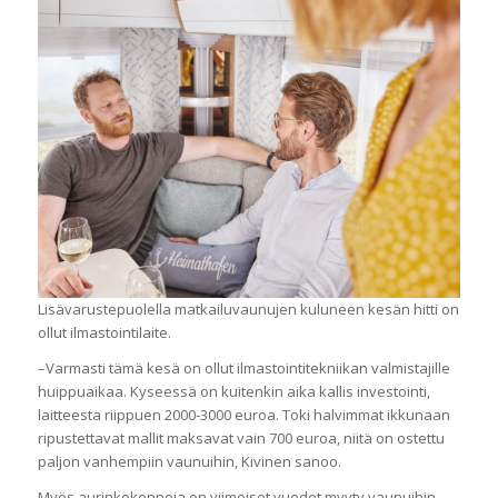
Lisävarustepuolella matkailuvaunujen kuluneen kesän hitti on
ollut ilmastointilaite.
–Varmasti tämä kesä on ollut ilmastointitekniikan valmistajille
huippuaikaa. Kyseessä on kuitenkin aika kallis investointi,
laitteesta riippuen 2000-3000 euroa. Toki halvimmat ikkunaan
ripustettavat mallit maksavat vain 700 euroa, niitä on ostettu
paljon vanhempiin vaunuihin, Kivinen sanoo.
Myös aurinkokennoja on viimeiset vuodet myyty vaunuihin